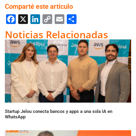
Comparté este artículo
Facebook
X
LinkedIn
Copy
Email
Compartir
Link
Noticias Relacionadas
Startup Jelou conecta bancos y apps a una sola IA en
WhatsApp