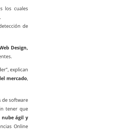
s los cuales
.
detección de
 Web Design,
entes.
er”, explican
del mercado
,
s de software
in tener que
 nube ágil y
ncias Online