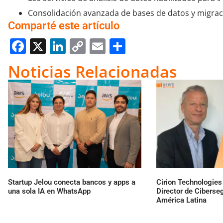
Consolidación avanzada de bases de datos y migraci
Comparté este artículo
Facebook
X
LinkedIn
Copy
Email
Compartir
Link
Noticias Relacionadas
Startup Jelou conecta bancos y apps a
Cirion Technologie
una sola IA en WhatsApp
Director de Ciberse
América Latina