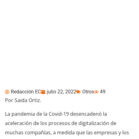
La Inteligencia Artificial:
¿Oportunidad o Amenaza
para los Equipos de
Centros de Datos?
Redacción EC
julio 22, 2022
Otros
49
Por Saida Ortiz.
La pandemia de la Covid-19 desencadenó la
aceleración de los procesos de digitalización de
muchas compañías, a medida que las empresas y los