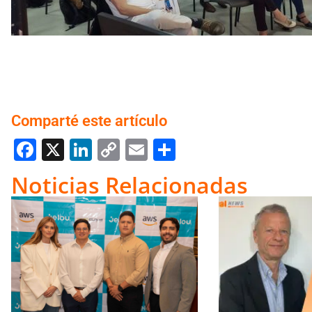
Comparté este artículo
Facebook
X
LinkedIn
Copy
Email
Compartir
Link
Noticias Relacionadas