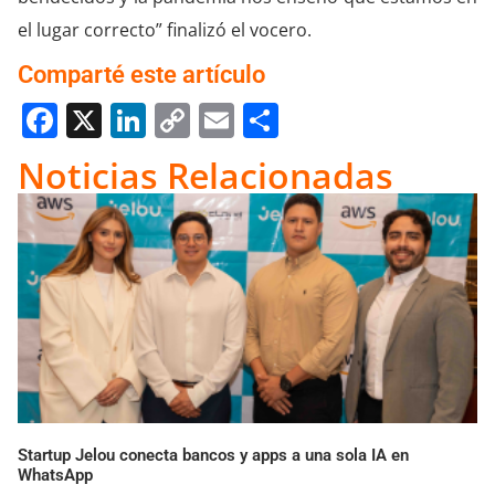
el lugar correcto” finalizó el vocero.
Comparté este artículo
Facebook
X
LinkedIn
Copy
Email
Compartir
Link
Noticias Relacionadas
Startup Jelou conecta bancos y apps a una sola IA en
WhatsApp