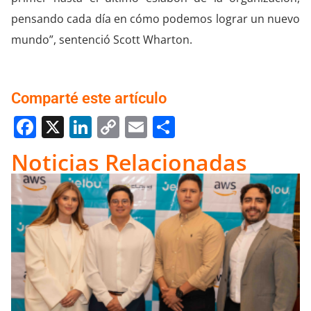
pensando cada día en cómo podemos lograr un nuevo
mundo”, sentenció Scott Wharton.
Comparté este artículo
Facebook
X
LinkedIn
Copy
Email
Compartir
Link
Noticias Relacionadas