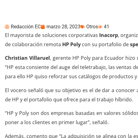
colaboración remota 
Redacción EC
marzo 28, 2023
Otros
41
El mayorista de soluciones corporativas
Inacorp
, organi
de colaboración remota
HP Poly
con su portafolio de
spe
Christian Villaruel
, gerente HP Poly para Ecuador hizo 
“HP esta consiente del auge del teletrabajo, las ventas d
para ello HP quiso reforzar sus catálogos de productos y
El vocero señaló que su objetivo es el de dar a conocer 
de HP y el portafolio que ofrece para el trabajo híbrido.
“HP y Poly son dos empresas basadas en valores sólidos
poner a los clientes en primer lugar”, señaló.
Además, comento que “La adquisición se alinea con la estr