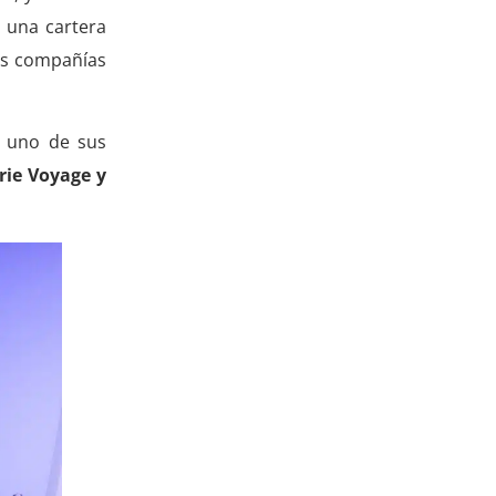
s una cartera
as compañías
a uno de sus
erie Voyage y