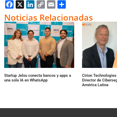
Facebook
X
LinkedIn
Copy
Email
Compartir
Link
Noticias Relacionadas
Startup Jelou conecta bancos y apps a
Cirion Technologie
una sola IA en WhatsApp
Director de Ciberse
América Latina