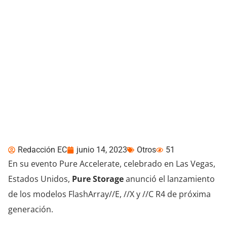
Pure Accelerate 2023:
Pure Storage presentó
avances en su linea
FlashArray E, C y X
Redacción EC
junio 14, 2023
Otros
51
En su evento Pure Accelerate, celebrado en Las Vegas,
Estados Unidos,
Pure Storage
anunció el lanzamiento
de los modelos FlashArray//E, //X y //C R4 de próxima
generación.