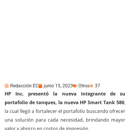
HP presentó en Ecuador
a la nueva integrante de
su portafolio de tanques,
la nueva HP Smart Tank
580
Redacción EC
junio 15, 2023
Otros
37
HP Inc.
presentó la nueva integrante de su
portafolio de tanques, la nueva HP Smart Tank 580
,
la cual llegó a fortalecer el portafolio buscando ofrecer
una solución para cada necesidad, brindando mayor
valor y ahorro en costos de impresión.