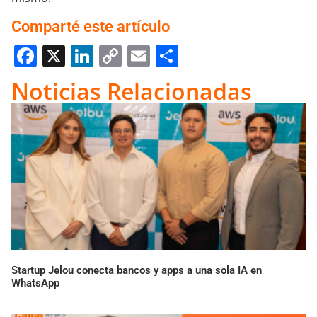
Comparté este artículo
Facebook
X
LinkedIn
Copy
Email
Compartir
Link
Noticias Relacionadas
Startup Jelou conecta bancos y apps a una sola IA en
WhatsApp