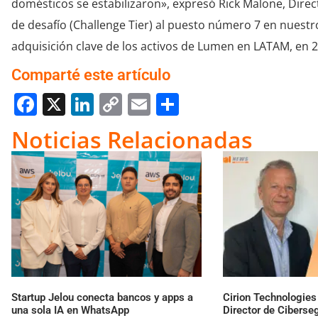
domésticos se estabilizaron», expresó Rick Malone, Direct
de desafío (Challenge Tier) al puesto número 7 en nuest
adquisición clave de los activos de Lumen en LATAM, en 2
Comparté este artículo
Facebook
X
LinkedIn
Copy
Email
Compartir
Link
Noticias Relacionadas
Startup Jelou conecta bancos y apps a
Cirion Technologie
una sola IA en WhatsApp
Director de Ciberse