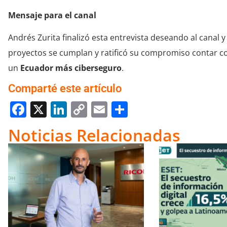
Mensaje para el canal
Andrés Zurita finalizó esta entrevista deseando al canal 
proyectos se cumplan y ratificó su compromiso contar co
un
Ecuador más ciberseguro
.
Comparté este artículo
Facebook
X
LinkedIn
Copy
Email
Compartir
Link
Noticias Relacionadas