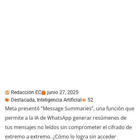
WhatsApp ahora resume
tus mensajes: así logra
hacerlo sin comprometer
tu privacidad
Redacción EC
junio 27, 2025
Destacada
,
Inteligencia Artificial
52
Meta presentó “Message Summaries”, una función que
permite a la IA de WhatsApp generar resúmenes de
tus mensajes no leídos sin comprometer el cifrado de
extremo a extremo. ¿Cómo lo logra sin acceder