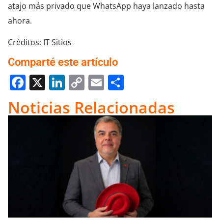
atajo más privado que WhatsApp haya lanzado hasta
ahora.
Créditos: IT Sitios
Comparté este artículo
Facebook
X
LinkedIn
Copy
Email
Compartir
Link
Noticias Relacionadas