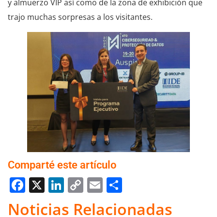
y almuerzo VIP así como de la zona de exhibición que
trajo muchas sorpresas a los visitantes.
Comparté este artículo
Facebook
X
LinkedIn
Copy
Email
Compartir
Link
Noticias Relacionadas