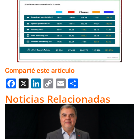
Comparté este artículo
Facebook
X
LinkedIn
Copy
Email
Compartir
Link
Noticias Relacionadas