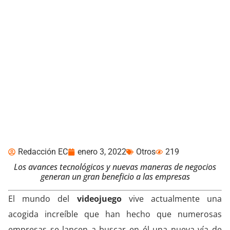
Videojuegos, un rey
Midas del
entretenimiento y de los
negocios
Redacción EC
enero 3, 2022
Otros
219
Los avances tecnológicos y nuevas maneras de negocios
generan un gran beneficio a las empresas
El mundo del
videojuego
vive actualmente una
acogida increíble que han hecho que numerosas
empresas se lancen a buscar en él una nueva vía de