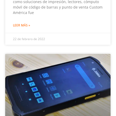
como soluciones de impresión, lectores, cómputo
móvil de código de barras y punto de venta Custom
América fue
LEER MÁS »
22 de febrero de 2022