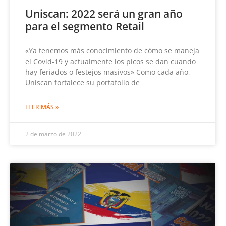
Uniscan: 2022 será un gran año
para el segmento Retail
«Ya tenemos más conocimiento de cómo se maneja
el Covid-19 y actualmente los picos se dan cuando
hay feriados o festejos masivos» Como cada año,
Uniscan fortalece su portafolio de
LEER MÁS »
2 de marzo de 2022