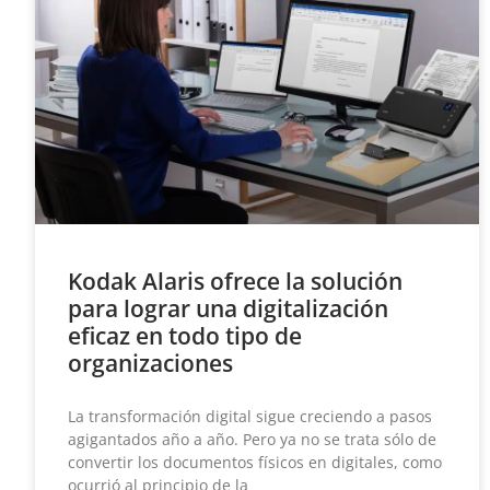
Kodak Alaris ofrece la solución
para lograr una digitalización
eficaz en todo tipo de
organizaciones
La transformación digital sigue creciendo a pasos
agigantados año a año. Pero ya no se trata sólo de
convertir los documentos físicos en digitales, como
ocurrió al principio de la