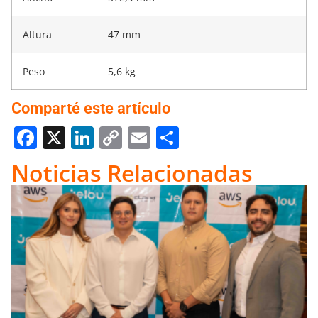
Altura
47 mm
Peso
5,6 kg
Comparté este artículo
Facebook
X
LinkedIn
Copy
Email
Compartir
Link
Noticias Relacionadas