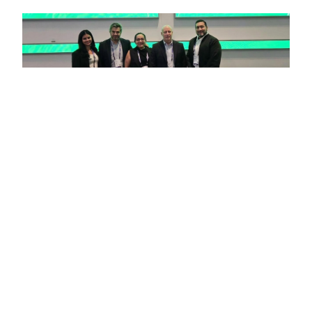
Intcomex Ecuador trae las novedades de
inteligencia artificial e infraestructura luego de
asistir al HPE Discover 2026 (PARTE 1)
21 de julio de 2026
Para mayor información del portafolio HPE en Intcomex,
click AQUÍ Del 15 al 18 de junio, Hewlett Packard
Enterprise (HPE) realizó en Las Vegas su conferencia
anual HPE Discover 2026,