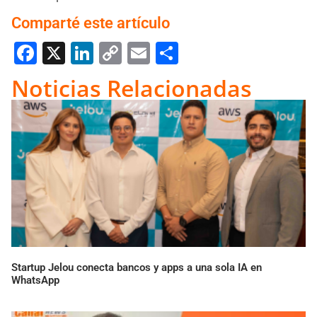
Comparté este artículo
Facebook
X
LinkedIn
Copy
Email
Compartir
Link
Noticias Relacionadas
Startup Jelou conecta bancos y apps a una sola IA en
WhatsApp