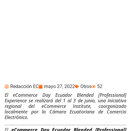
Se llevará a cabo en
Ecuador el evento más
importante de los
negocios por Internet
Redacción EC
mayo 27, 2022
Otros
52
El eCommerce Day Ecuador Blended [Professional]
Experience se realizará del 1 al 3 de junio, una iniciativa
regional del eCommerce Institute, coorganizado
localmente por la Cámara Ecuatoriana de Comercio
Electrónico.
El
eCommerce Day Ecuador Blended
[Professional]