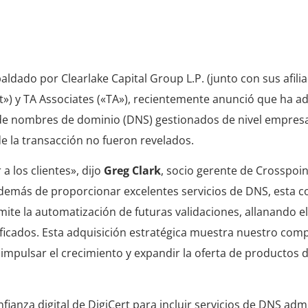
S Made Easy
paldado por Clearlake Capital Group L.P. (junto con sus afili
int») y TA Associates («TA»), recientemente anunció que ha 
de nombres de dominio (DNS) gestionados de nivel empresar
de la transacción no fueron revelados.
a los clientes», dijo
Greg Clark
, socio gerente de Crosspoin
 “Además de proporcionar excelentes servicios de DNS, esta 
rmite la automatización de futuras validaciones, allanando e
rtificados. Esta adquisición estratégica muestra nuestro co
 impulsar el crecimiento y expandir la oferta de productos d
fianza digital de DigiCert para incluir servicios de DNS adm