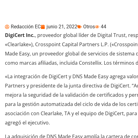
DigiCert adquiere DN
Redacción EC
junio 21, 2022
Otros
44
DigiCert Inc.
, proveedor global líder de Digital Trust, res
«Clearlake»), Crosspoint Capital Partners L.P. («Crosspo
Made Easy, un proveedor global de servicios de sistema 
como marcas afiliadas, incluida Constellix. Los términos 
«La integración de DigiCert y DNS Made Easy agrega valor 
Partners y presidente de la junta directiva de DigiCert.
mejora la seguridad de la validación de certificados y pe
para la gestión automatizada del ciclo de vida de los ce
asociación con Clearlake, TA y el equipo de DigiCert, para
agregó el ejecutivo.
La adquisición de DNS Made Easy amplía la cartera de con