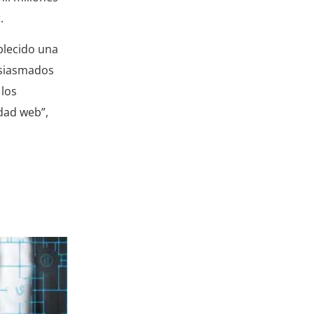
.
blecido una
tusiasmados
 los
dad web”,