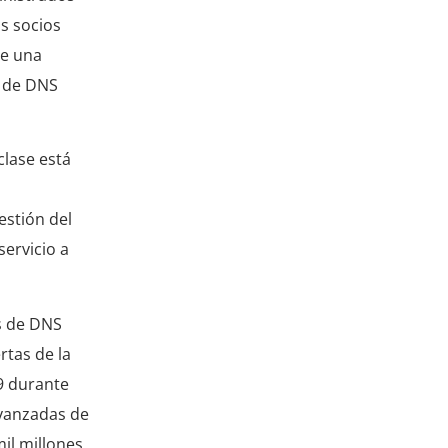
s socios
ye una
n de DNS
clase está
estión del
servicio a
s de DNS
rtas de la
9 durante
avanzadas de
il millones