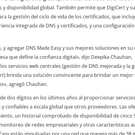
y disponibilidad global. También permite que DigiCert y su
a la gestión del ciclo de vida de los certificados, que inclu
riencia integrada de DNS y certificados, y una configuració
es, y agregar DNS Made Easy y sus mejores soluciones en su 
a que define la confianza digital», dijo Deepika Chauhan,
los servicios web centrales (gestión de DNS mejorada y la g
iCert) brinda una solución convincente para brindar un mejor 
ados», agregó Chauhan.
 dos dígitos en los últimos años al proporcionar servicio
 confiables a escala global que otros proveedores. Las ofe
ento, un historial comprobado de disponibilidad de cinco 
 monitoreo de redes empresariales y otras características 
Easy están impulsadas por una red que maneja más de 38 m