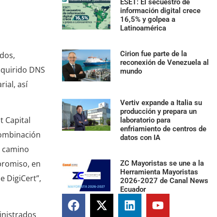
ESET: El secuestro de
información digital crece
16,5% y golpea a
Latinoamérica
Cirion fue parte de la
ados,
reconexión de Venezuela al
adquirido DNS
mundo
ial, así
Vertiv expande a Italia su
producción y prepara un
t Capital
laboratorio para
enfriamiento de centros de
combinación
datos con IA
l camino
mpromiso, en
ZC Mayoristas se une a la
Herramienta Mayoristas
e DigiCert”,
2026-2027 de Canal News
Ecuador
inistrados