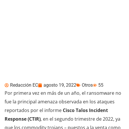
Según Cisco, los
troyanos superan al
ransomware
Redacción EC
agosto 19, 2022
Otros
55
Por primera vez en más de un año, el ransomware no
fue la principal amenaza observada en los ataques
reportados por el informe
Cisco Talos Incident
Response (CTIR)
, en el segundo trimestre de 2022, ya
que los commodity trojans – puestos a la venta como