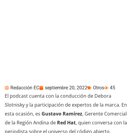
Del Open Source a las
Nubes: la propuesta de
LOL para acercar todo el
contenido de Red Hat
Redacción EC
septiembre 20, 2022
Otros
45
El podcast cuenta con la conducción de Debora
Slotnisky y la participación de expertos de la marca. En
esta ocasión, es
Gustavo Ramírez
, Gerente Comercial
de la Región Andina de
Red Hat
, quien conversa con la
periodista sobre el universo del código abierto.