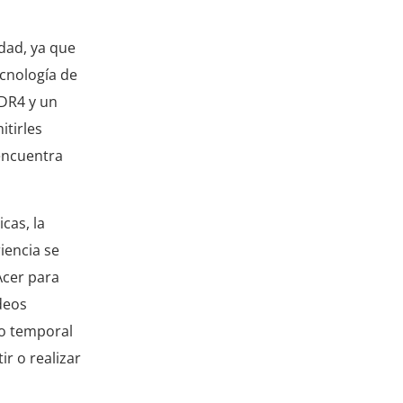
idad, ya que
cnología de
DDR4 y un
itirles
 encuentra
cas, la
iencia se
Acer para
deos
do temporal
ir o realizar