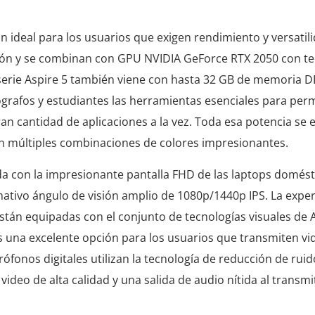
n ideal para los usuarios que exigen rendimiento y versatil
ción y se combinan con GPU NVIDIA GeForce RTX 2050 con te
La serie Aspire 5 también viene con hasta 32 GB de memoria 
ógrafos y estudiantes las herramientas esenciales para perm
an cantidad de aplicaciones a la vez. Toda esa potencia se
 en múltiples combinaciones de colores impresionantes.
da con la impresionante pantalla FHD de las laptops domésti
amativo ángulo de visión amplio de 1080p/1440p IPS. La exper
stán equipadas con el conjunto de tecnologías visuales de 
s una excelente opción para los usuarios que transmiten vi
onos digitales utilizan la tecnología de reducción de rui
ideo de alta calidad y una salida de audio nítida al transmit