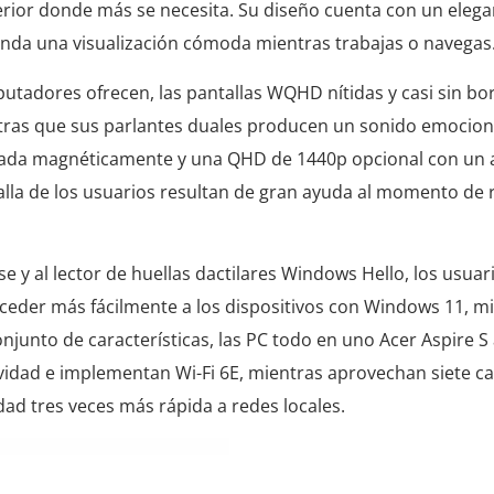
perior donde más se necesita. Su diseño cuenta con un elega
rinda una visualización cómoda mientras trabajas o navegas
utadores ofrecen, las pantallas WQHD nítidas y casi sin bo
ntras que sus parlantes duales producen un sonido emocio
da magnéticamente y una QHD de 1440p opcional con un 
alla de los usuarios resultan de gran ayuda al momento de r
e y al lector de huellas dactilares Windows Hello, los usua
cceder más fácilmente a los dispositivos con Windows 11, m
junto de características, las PC todo en uno Acer Aspire S
vidad e implementan Wi-Fi 6E, mientras aprovechan siete c
ad tres veces más rápida a redes locales.