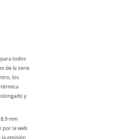
y para todos
s de la serie
ntro, los
 térmica
prolongado y
 18,9 mm
n por la web
 la emisión