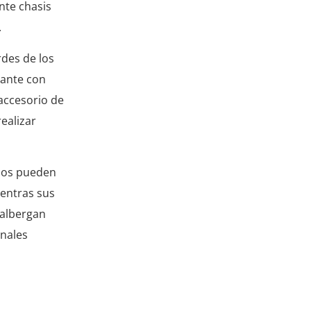
nte chasis
.
rdes de los
nante con
accesorio de
ealizar
rios pueden
ientras sus
 albergan
anales