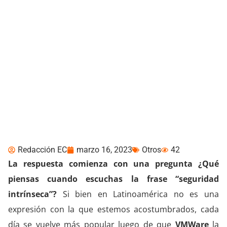
¿Por dónde pasa hoy el
foco de VMware en
cuanto a seguridad?
Redacción EC
marzo 16, 2023
Otros
42
La respuesta comienza con una pregunta ¿Qué
piensas cuando escuchas la frase “seguridad
intrínseca”?
Si bien en Latinoamérica no es una
expresión con la que estemos acostumbrados, cada
día se vuelve más popular luego de que
VMWare
la