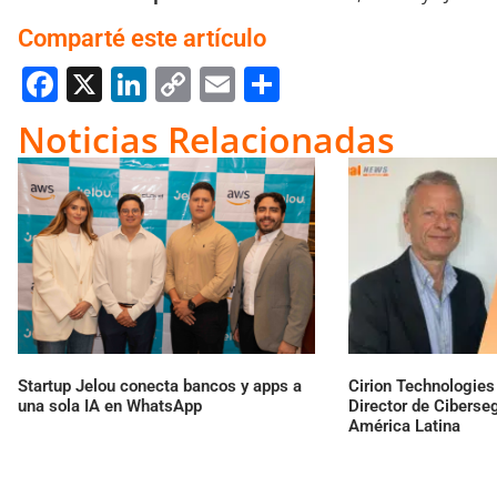
Comparté este artículo
Facebook
X
LinkedIn
Copy
Email
Compartir
Link
Noticias Relacionadas
Startup Jelou conecta bancos y apps a
Cirion Technologie
una sola IA en WhatsApp
Director de Ciberse
América Latina