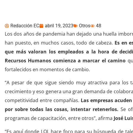
búsqueda de talentos 
Redacción EC
abril 19, 2023
Otros
48
Los dos años de pandemia han dejado una huella imborr
han puesto, en muchos casos, todo de cabeza.
Es en e
que más valoran los empleados a la hora de decid
Recursos Humanos comienza a marcar el camino
que
fortalecidos en momentos de cambio.
“A pesar de que sigue siendo muy atractiva para los ta
crecimiento y eso genera una gran demanda de colaborad
competitividad entre compañías.
Las empresas acuden a
por sobre todas las cosas, intentar retenerlos.
Se ofr
programas de capacitación, entre otros”, afirma
José Lu
“Es aquí donde LOL hace foco para su búsqueda de tale