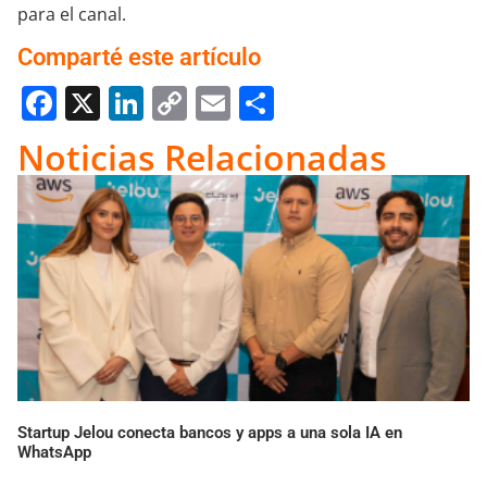
para el canal.
Comparté este artículo
Facebook
X
LinkedIn
Copy
Email
Compartir
Link
Noticias Relacionadas
Startup Jelou conecta bancos y apps a una sola IA en
WhatsApp