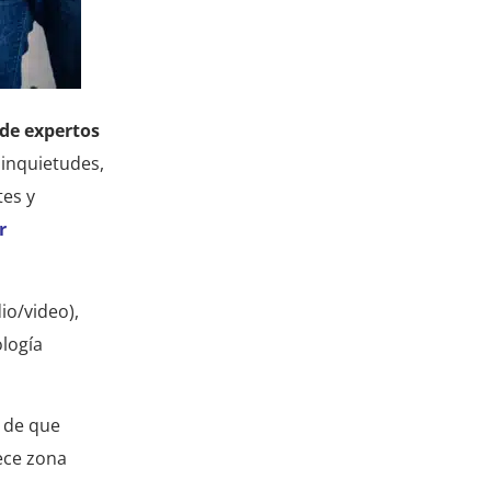
de expertos
 inquietudes,
tes y
r
io/video),
logía
n de que
ece zona