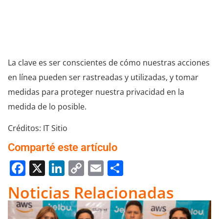
medida de lo posible.
Créditos: IT Sitio
Comparté este artículo
Facebook
X
LinkedIn
Copy
Email
Compartir
Link
Noticias Relacionadas
Startup Jelou conecta bancos y apps a una sola IA en