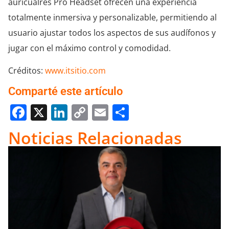
auricualres Pro Headset ofrecen una experiencia
totalmente inmersiva y personalizable, permitiendo al
usuario ajustar todos los aspectos de sus audífonos y
jugar con el máximo control y comodidad.
Créditos:
www.itsitio.com
Comparté este artículo
Facebook
X
LinkedIn
Copy
Email
Compartir
Link
Noticias Relacionadas