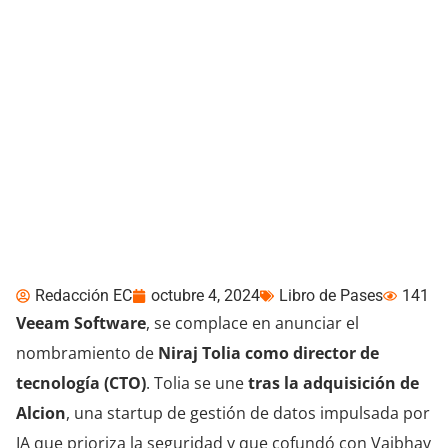
Veeam anuncia a Niraj
Tolia como nuevo CTO
para liderar estrategias
de resiliencia de datos
Redacción EC
octubre 4, 2024
Libro de Pases
141
Veeam Software
, se complace en anunciar el
nombramiento de
Niraj Tolia como director de
tecnología (CTO)
. Tolia se une
tras la adquisición de
Alcion
, una startup de gestión de datos impulsada por
IA que prioriza la seguridad y que cofundó con Vaibhav