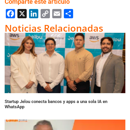
Comparté este artículo
Facebook
X
LinkedIn
Copy
Email
Compartir
Link
Noticias Relacionadas
Startup Jelou conecta bancos y apps a una sola IA en
WhatsApp