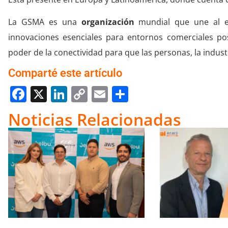
La GSMA es una
organización
mundial que une al ec
innovaciones esenciales para entornos comerciales pos
poder de la conectividad para que las personas, la indust
Comparté este artículo
Facebook
X
LinkedIn
Copy
Email
Compartir
Link
Noticias Relacionadas