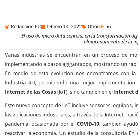
en la integración tecn
Redacción EC
febrero 14, 2022
Otros
56
El uso de micro data centers, en la transformación di
almacenamiento de la in
Varias industrias se encuentran en un proceso de mod
implementando a pasos agigantados, mostrando un rápid
En medio de esta evolución nos encontramos con la 
Industria 4.0, permitiendo una mejor implementación 
Internet de las Cosas
(IoT), sino también en el I
nternet d
Este nuevo concepto de IIoT incluye sensores, equipos,
las aplicaciones industriales, a través de la Internet, h
pandemia, ocasionada por el
COVID-19
, también ayudó
reactivar la economía. Un estudio de la consultoría EY