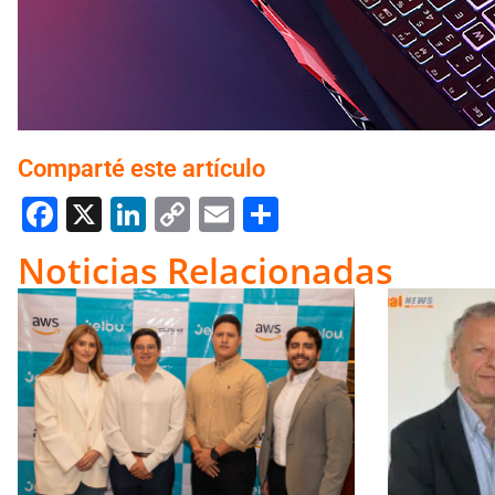
Comparté este artículo
Facebook
X
LinkedIn
Copy
Email
Compartir
Link
Noticias Relacionadas