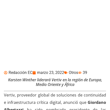
Vertiv nombra a Giordano
Albertazzi presidente de
la región de las Américas
Redacción EC
marzo 23, 2022
Otros
39
Karsten Winther liderará Vertiv en la región de Europa,
Medio Oriente y África
Vertiv, proveedor global de soluciones de continuidad
e infraestructura crítica digital, anunció que
Giordano
Albertazzi
ha sido nombrado presidente de las