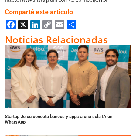
Comparté este artículo
Facebook
X
LinkedIn
Copy
Email
Compartir
Link
Noticias Relacionadas
Startup Jelou conecta bancos y apps a una sola IA en
WhatsApp