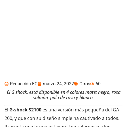
G- shock s2100 un
modelo renovado para
muñecas pequeñas
Redacción EC
marzo 24, 2022
Otros
60
El G shock, está disponible en 4 colores mate: negro, rosa
salmón, palo de rosa y blanco.
El
G-shock S2100
es una versión más pequeña del GA-
200, y que con su diseño simple ha cautivado a todos.
Presenta una forma octagonal en referencia a los