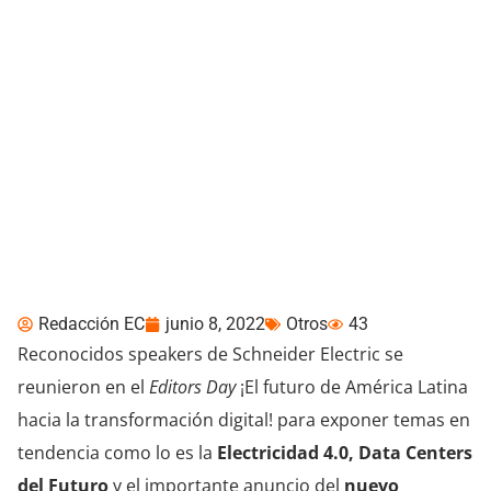
Electricidad 4.0 y Data
Centers del Futuro: La
ruta hacia una vida más
sustentable
Redacción EC
junio 8, 2022
Otros
43
Reconocidos speakers de Schneider Electric se
reunieron en el
Editors Day
¡El futuro de América Latina
hacia la transformación digital! para exponer temas en
tendencia como lo es la
Electricidad 4.0, Data Centers
del Futuro
y el importante anuncio del
nuevo