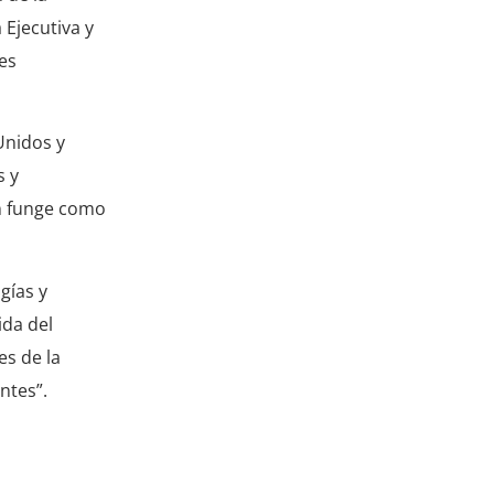
 Ejecutiva y
es
Unidos y
s y
én funge como
gías y
ida del
es de la
ntes”.