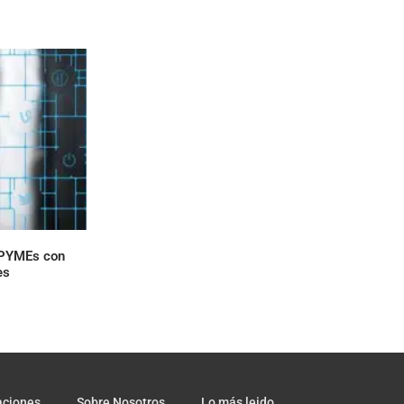
 PYMEs con
es
aciones
Sobre Nosotros
Lo más leido