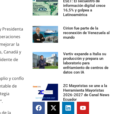
ESET: El secuestro de
información digital crece
16,5% y golpea a
Latinoamérica
Cirion fue parte de la
y Presidenta
reconexión de Venezuela al
operaciones
mundo
 mejorar la
s, Canadá y
Vertiv expande a Italia su
producción y prepara un
sidente de
laboratorio para
enfriamiento de centros de
datos con IA
plio y confío
ntable de
ZC Mayoristas se une a la
Herramienta Mayoristas
tegia
2026-2027 de Canal News
Ecuador
”.
 de la