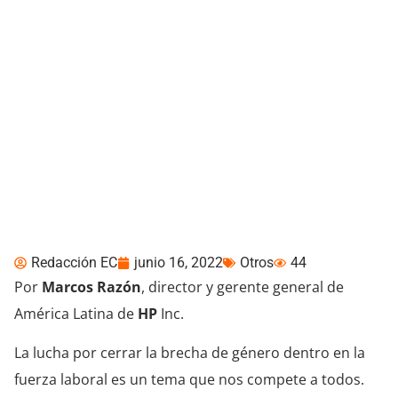
Las mujeres al mando del
mundo de las TIC: una
apuesta a futuro que
impulsa el presente
Redacción EC
junio 16, 2022
Otros
44
Por
Marcos Razón
, director y gerente general de
América Latina de
HP
Inc.
La lucha por cerrar la brecha de género dentro en la
fuerza laboral es un tema que nos compete a todos.