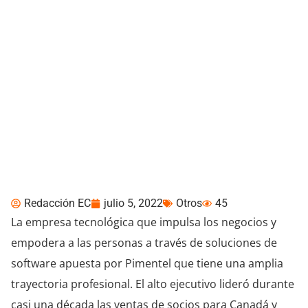
Freshworks fortalece el
equipo de socios y
alianzas en América del
Norte y LATAM
Redacción EC
julio 5, 2022
Otros
45
La empresa tecnológica que impulsa los negocios y
empodera a las personas a través de soluciones de
software apuesta por Pimentel que tiene una amplia
trayectoria profesional. El alto ejecutivo lideró durante
casi una década las ventas de socios para Canadá y