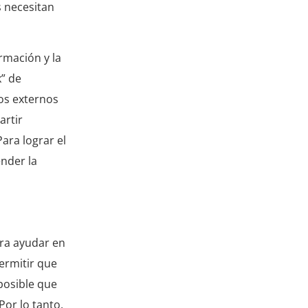
s necesitan
rmación y la
k” de
pos externos
artir
ara lograr el
nder la
ara ayudar en
permitir que
posible que
Por lo tanto,