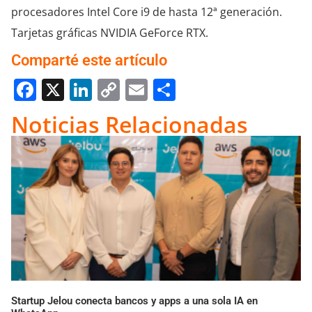
procesadores Intel Core i9 de hasta 12ª generación.
Tarjetas gráficas NVIDIA GeForce RTX.
Comparté este artículo
Facebook
X
LinkedIn
Copy
Email
Compartir
Link
Noticias Relacionadas
Startup Jelou conecta bancos y apps a una sola IA en