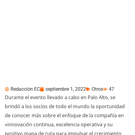
HP Amplify Executive
Forum: HP presenta
nuevas soluciones
enfocadas en el trabajo
híbrido
Redacción EC
septiembre 1, 2022
Otros
47
Durante el evento llevado a cabo en Palo Alto, se
brindó a los socios de todo el mundo la oportunidad
de conocer más sobre el enfoque de la compañía en
«innovación continua, excelencia operativa y su
positivo mapa de ruta para impulsar el crecimiento