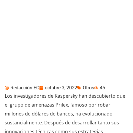
Prilex: infame actor de
amenaza vende nuevo,
peligroso y sofisticado
malware para TPV a nivel
mundial
Redacción EC
octubre 3, 2022
Otros
45
Los investigadores de Kaspersky han descubierto que
el grupo de amenazas Prilex, famoso por robar
millones de dólares de bancos, ha evolucionado
sustancialmente. Después de desarrollar tanto sus
innovaciones técnicas como sus estrategias