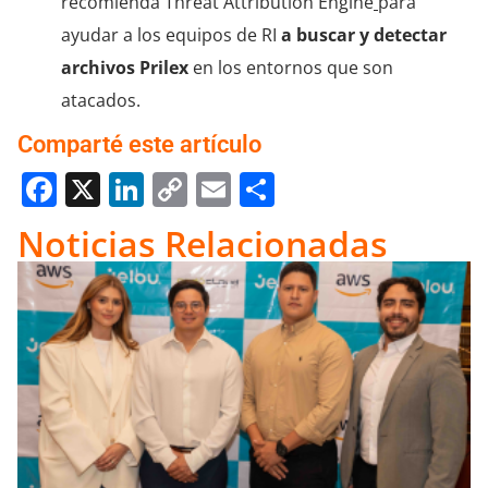
recomienda Threat Attribution Engine
para
ayudar a los equipos de RI
a buscar y detectar
archivos Prilex
en los entornos que son
atacados.
Comparté este artículo
Facebook
X
LinkedIn
Copy
Email
Compartir
Link
Noticias Relacionadas