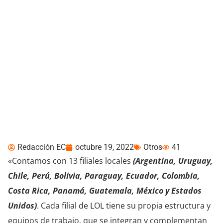
Licencias OnLine destaca
su presencia en varios
países de LATAM
Redacción EC
octubre 19, 2022
Otros
41
«Contamos con 13 filiales locales
(Argentina, Uruguay,
Chile, Perú, Bolivia, Paraguay, Ecuador, Colombia,
Costa Rica, Panamá, Guatemala, México y Estados
Unidos)
. Cada filial de LOL tiene su propia estructura y
equipos de trabajo, que se integran y complementan