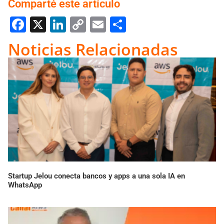
Comparté este artículo
Facebook
X
LinkedIn
Copy
Email
Compartir
Link
Noticias Relacionadas
Startup Jelou conecta bancos y apps a una sola IA en
WhatsApp