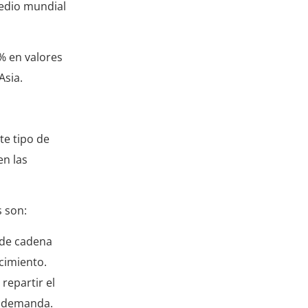
medio mundial
% en valores
Asia.
te tipo de
en las
s son:
s de cadena
cimiento.
repartir el
la demanda.