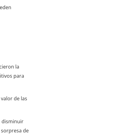
ueden
cieron la
itivos para
valor de las
a disminuir
a sorpresa de