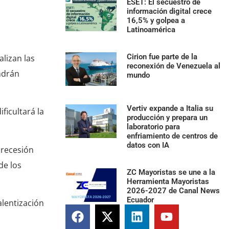
ESET: El secuestro de
información digital crece
16,5% y golpea a
Latinoamérica
Cirion fue parte de la
lizan las
reconexión de Venezuela al
endrán
mundo
Vertiv expande a Italia su
ficultará la
producción y prepara un
laboratorio para
enfriamiento de centros de
datos con IA
a recesión
de los
ZC Mayoristas se une a la
Herramienta Mayoristas
2026-2027 de Canal News
Ecuador
alentización